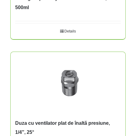
500ml
Details
Duza cu ventilator plat de înaltă presiune,
1/4″, 25°