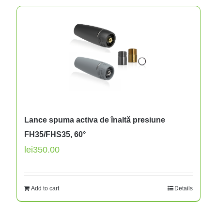
Lance spuma activa de înaltă presiune
FH35/FHS35, 60°
lei
350.00
Add to cart
Details