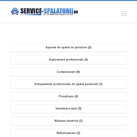
Skip
to
content
Aparate de spalat cu presiune
(2)
Aspiratoare profesionale
(3)
Compresoare
(8)
Echipamente profesionale de spalat pardoseli
(1)
Fiscalizare
(4)
Intretinere auto
(9)
Motoare electrice
(1)
Nebulizatoare
(2)