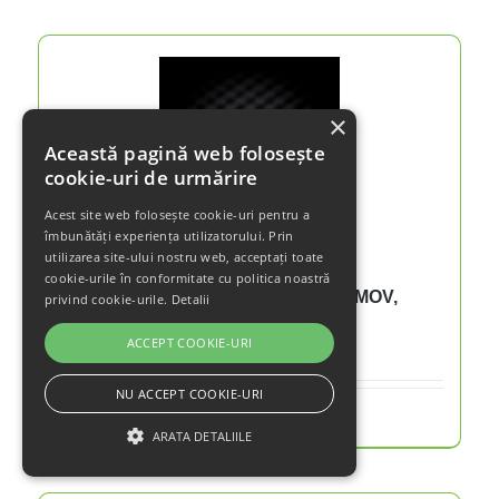
×
Această pagină web folosește
cookie-uri de urmărire
Acest site web folosește cookie-uri pentru a
îmbunătăți experiența utilizatorului. Prin
utilizarea site-ului nostru web, acceptați toate
cookie-urile în conformitate cu politica noastră
Spray îndepărtare rășină RESIN REMOV,
privind cookie-urile.
Detalii
200ml
ACCEPT COOKIE-URI
NU ACCEPT COOKIE-URI
Details
ARATA DETALIILE