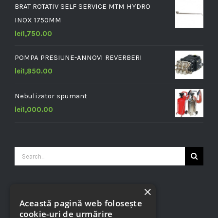
BRAT ROTATIV SELF SERVICE MTM HYDRO
INOX 1750MM
lei
1,750.00
POMPA PRESIUNE-ANNOVI REVERBERI
lei
1,850.00
Nebulizator spumant
lei
1,000.00
Search
for:
×
CONTACT INFO
Această pagină web folosește
cookie-uri de urmărire