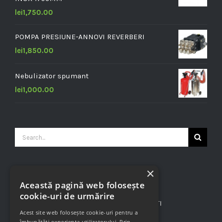
lei
1,750.00
POMPA PRESIUNE-ANNOVI REVERBERI
lei
1,850.00
Nebulizator spumant
lei
1,000.00
Search
for:
×
CONTACT INFO
Această pagină web folosește
cookie-uri de urmărire
B-bul. Nicolae Grigorescu Nr. 5, BUCURESTI
Acest site web folosește cookie-uri pentru a
Phone:
+40724 897 885
îmbunătăți experiența utilizatorului. Prin