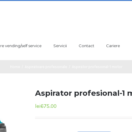
are vending/self service
Servicii
Contact
Cariere
Home
/
Aspiratoare profesionale
/
Aspirator profesional-1 motor
Aspirator profesional-1 
lei
675.00