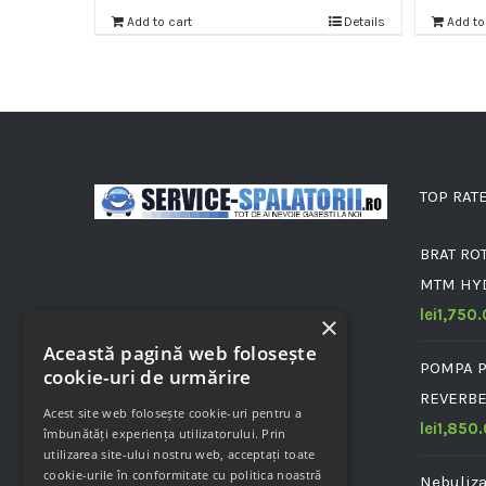
Add to cart
Details
Add to
TOP RAT
BRAT ROT
MTM HY
lei
1,750
×
Această pagină web folosește
POMPA P
cookie-uri de urmărire
REVERBE
Acest site web folosește cookie-uri pentru a
lei
1,850
îmbunătăți experiența utilizatorului. Prin
utilizarea site-ului nostru web, acceptați toate
cookie-urile în conformitate cu politica noastră
Nebuliz