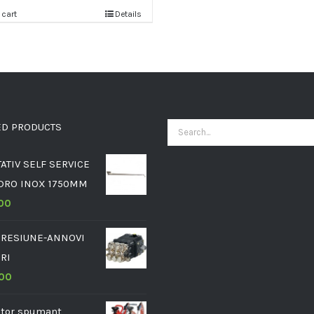
 cart
Details
ED PRODUCTS
Search
for:
ATIV SELF SERVICE
DRO INOX 1750MM
.00
RESIUNE-ANNOVI
RI
.00
ator spumant