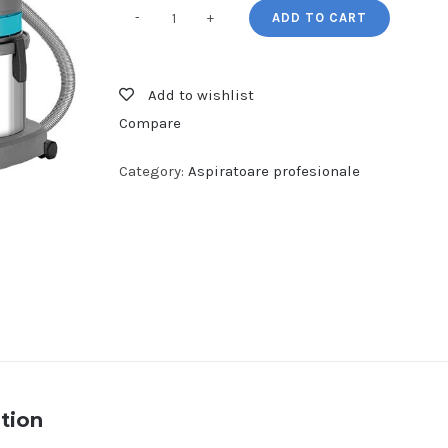
ADD TO CART
Aspirator
profesional-
1
Add to wishlist
motor
Compare
quantity
Category:
Aspiratoare profesionale
tion