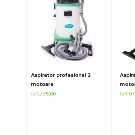
Aspirator profesional 2
Aspir
motoare
motoa
lei
1,775.00
lei
1,9