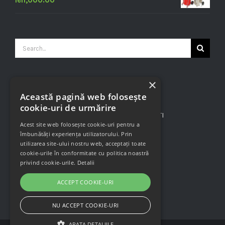
lei
1,000.00
Search
for:
×
CONTACT INFO
Această pagină web folosește
cookie-uri de urmărire
B-bul. Nicolae Grigorescu Nr. 5, BUCURESTI
Acest site web folosește cookie-uri pentru a
Phone:
+40724 897 885
îmbunătăți experiența utilizatorului. Prin
Mobile:
+40771 259 758
utilizarea site-ului nostru web, acceptați toate
cookie-urile în conformitate cu politica noastră
Email:
contact@service-spalatorii.ro
privind cookie-urile.
Detalii
ACCEPT COOKIE-URI
NU ACCEPT COOKIE-URI
ARATA DETALIILE