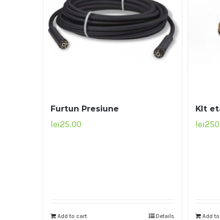
Furtun Presiune
KIt e
lei
25.00
lei
250
Add to cart
Details
Add to