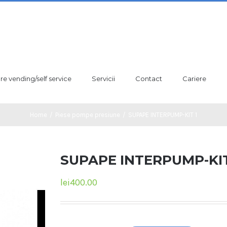
are vending/self service
Servicii
Contact
Cariere
Home
/
Piese pompe presiune
/
SUPAPE INTERPUMP-KIT 1
SUPAPE INTERPUMP-KIT
lei
400.00