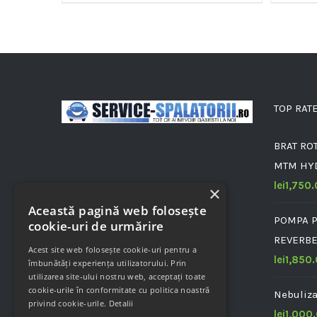
TOP RAT
BRAT ROT
MTM HY
lei
1,750
×
Această pagină web folosește
POMPA P
cookie-uri de urmărire
REVERBE
Acest site web folosește cookie-uri pentru a
lei
1,850
îmbunătăți experiența utilizatorului. Prin
utilizarea site-ului nostru web, acceptați toate
cookie-urile în conformitate cu politica noastră
Nebuliz
privind cookie-urile.
Detalii
lei
1,000