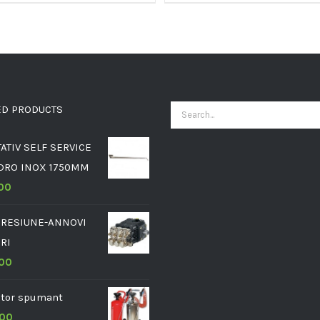
ED PRODUCTS
Search
for:
ATIV SELF SERVICE
DRO INOX 1750MM
.00
RESIUNE-ANNOVI
RI
.00
ator spumant
.00