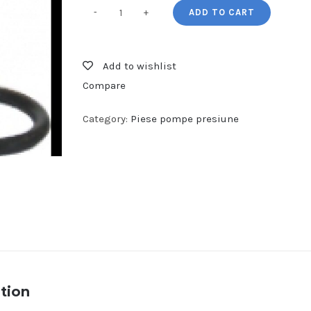
ADD TO CART
SUPAPE
INTERPUMP-
KIT
Add to wishlist
1
Compare
quantity
Category:
Piese pompe presiune
tion