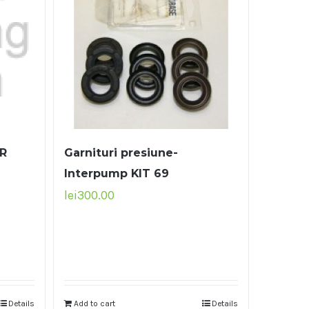
R
Garnituri presiune-
Interpump KIT 69
lei
300.00
Details
Add to cart
Details