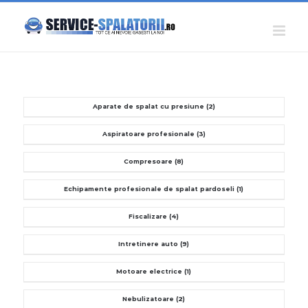
Skip
to
content
Aparate de spalat cu presiune
(2)
Aspiratoare profesionale
(3)
Compresoare
(8)
Echipamente profesionale de spalat pardoseli
(1)
Fiscalizare
(4)
Intretinere auto
(9)
Motoare electrice
(1)
Nebulizatoare
(2)