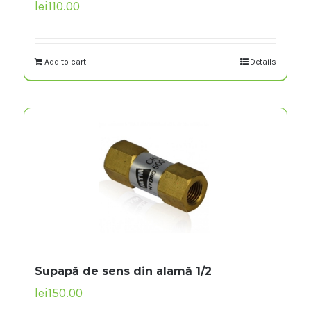
lei
110.00
Add to cart
Details
Supapă de sens din alamă 1/2
lei
150.00