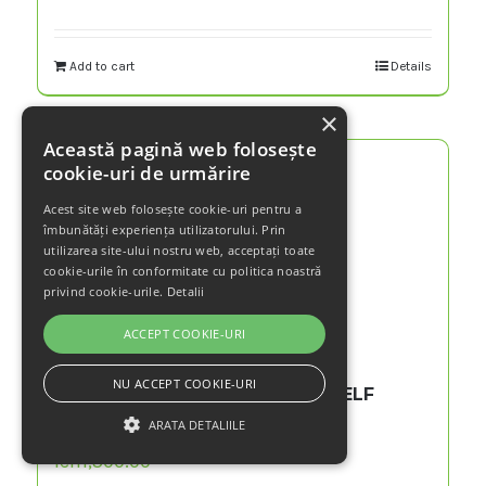
Add to cart
Details
×
Această pagină web folosește
cookie-uri de urmărire
Acest site web folosește cookie-uri pentru a
îmbunătăți experiența utilizatorului. Prin
utilizarea site-ului nostru web, acceptați toate
cookie-urile în conformitate cu politica noastră
privind cookie-urile.
Detalii
ACCEPT COOKIE-URI
NU ACCEPT COOKIE-URI
AUTOMATIZARE SPALATORIE SELF
SERVICE
ARATA DETALIILE
lei
11,500.00