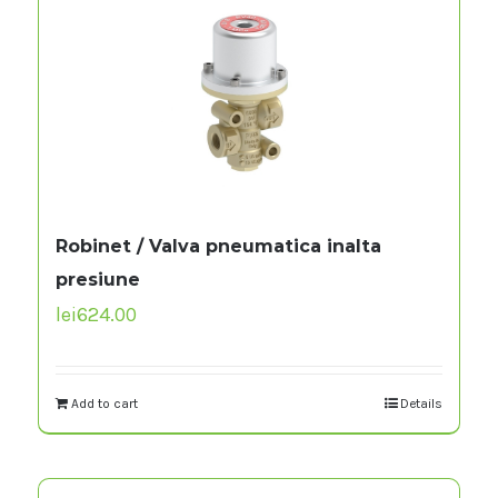
Robinet / Valva pneumatica inalta
presiune
lei
624.00
Add to cart
Details