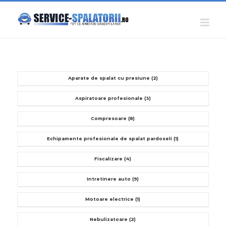
Skip
to
content
Aparate de spalat cu presiune
(2)
Aspiratoare profesionale
(3)
Compresoare
(8)
Echipamente profesionale de spalat pardoseli
(1)
Fiscalizare
(4)
Intretinere auto
(9)
Motoare electrice
(1)
Nebulizatoare
(2)