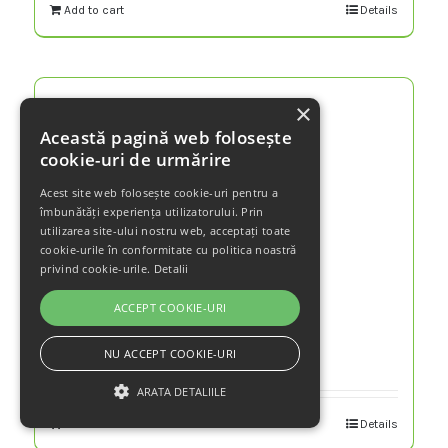
Add to cart
Details
×
Această pagină web folosește
cookie-uri de urmărire
Acest site web folosește cookie-uri pentru a
îmbunătăți experiența utilizatorului. Prin
utilizarea site-ului nostru web, acceptați toate
cookie-urile în conformitate cu politica noastră
privind cookie-urile.
Detalii
ACCEPT COOKIE-URI
Regulator de presiune VRF2
lei
320.00
NU ACCEPT COOKIE-URI
ARATA DETALIILE
Add to cart
Details