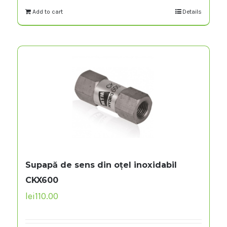
Add to cart
Details
Supapă de sens din oțel inoxidabil
CKX600
lei
110.00