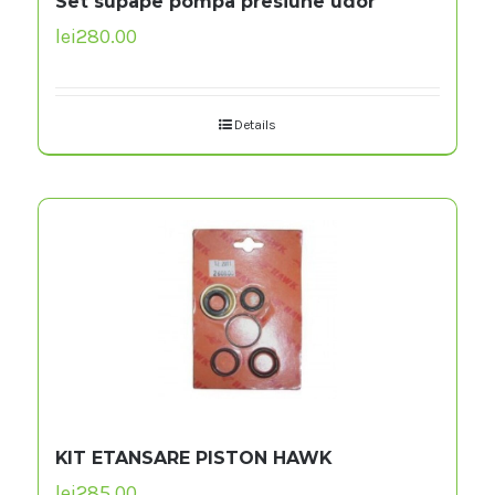
Set supape pompa presiune udor
lei
280.00
Details
KIT ETANSARE PISTON HAWK
lei
285.00